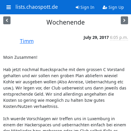
lists.chaospott.de
Sign In
Sign Up
Wochenende
July 29, 2017
6:05 p.m.
Timm
Moin Zusammen!

Hab jetzt nochmal Ruecksprache mit dem grossen C Vorstand 
gehalten und wir sollen nen groben Plan abliefern wieviel 
Kohle wir ausgeben wollen (Also Anreise, Uebernachtung etc 
usw.). Wir legen vor, der Club ueberweist uns dann jeweils das 
entsprechende Geld. Wir sind allerdings angehalten die 
Kosten so gering wie moeglich zu halten bzw gutes 
Kosten/Nutzen verhaeltniss.

Ich wuerde Vorschlagen wir treffen uns in Luxemburg in 
einem der Hackerspaces und uebernachten einfach bei einem 
der Mitglieder bzw. mehreren oder im Club selbst (falls es 